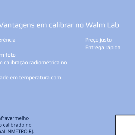
Vantagens em calibrar no Walm Lab
erência
Preço justo
Entrega rápida
om foto
 calibração radiométrica no
lidade em temperatura com
nfravermelho
 calibrado no
nal INMETRO RJ.