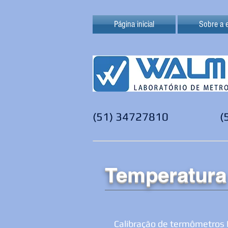
Página inicial
Sobre a 
(51) 34727810
(
Temperatura
Calibração de termômetros 