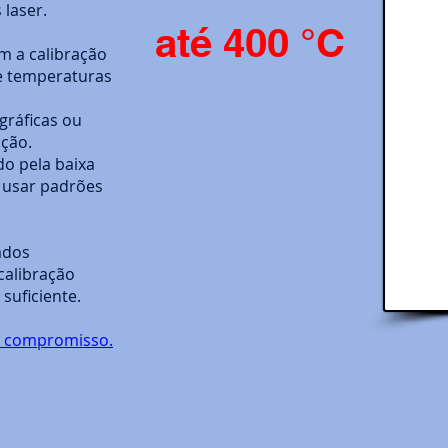
laser.
até 400 °C
m a calibração
e temperaturas
ráficas ou
ução.
o pela baixa
 usar padrões
ados
calibração
suficiente.
m compromisso.