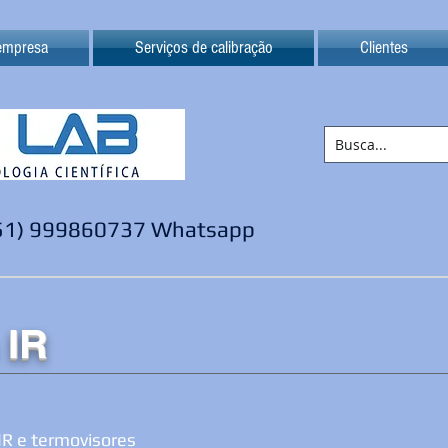
empresa
Serviços de calibração
Clientes
51) 999860737 Whatsapp
 IR
IR e termovisores