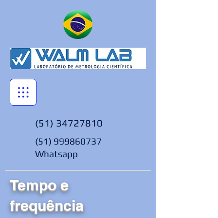
(51) 34727810
(51) 999860737
Whatsapp
Tempo e
frequência