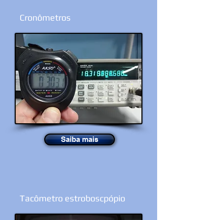
Cronômetros
Saiba mais
Tacômetro estroboscpópio