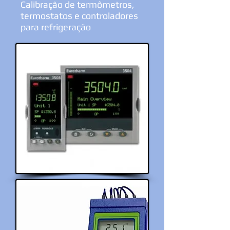
Calibração de termômetros,
termostatos e controladores
para refrigeração