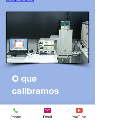
O que
calibramos
Termômetro de refrigeração
Phone
Email
YouTube
Termostatos