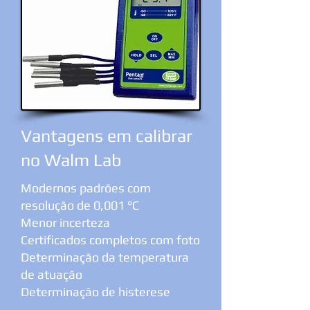
Vantagens em calibrar
no Walm Lab
Modernos padrões com
resolução de 0,001 °C
Menor incerteza
Certificados completos com foto
Determinação da temperatura
de atuação
Determinação de histerese